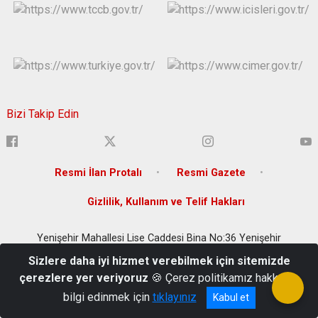
Bizi Takip Edin
Resmi İlan Protalı
Resmi Gazete
Gizlilik, Kullanım ve Telif Hakları
Yenişehir Mahallesi Lise Caddesi Bina No:36 Yenişehir
/DİYARBAKIR
Sizlere daha iyi hizmet verebilmek için sitemizde
(0 412) 280 20 00
çerezlere yer veriyoruz
🍪 Çerez politikamız hakkında
bilgi edinmek için
tıklayınız
Kabul et