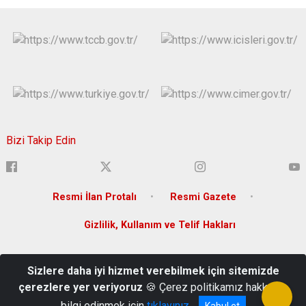
Bizi Takip Edin
Resmi İlan Protalı
Resmi Gazete
Gizlilik, Kullanım ve Telif Hakları
Yenişehir Mahallesi Lise Caddesi Bina No:36 Yenişehir
Sizlere daha iyi hizmet verebilmek için sitemizde
/DİYARBAKIR
çerezlere yer veriyoruz
🍪 Çerez politikamız hakkında
(0 412) 280 20 00
bilgi edinmek için
tıklayınız