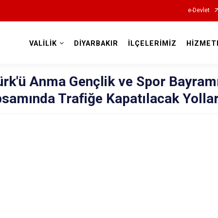
e-Devlet
VALİLİK
DİYARBAKIR
İLÇELERİMİZ
HİZMET
Valilikler
ürk'ü Anma Gençlik ve Spor Bayram
apsamında Trafiğe Kapatılacak Yolla