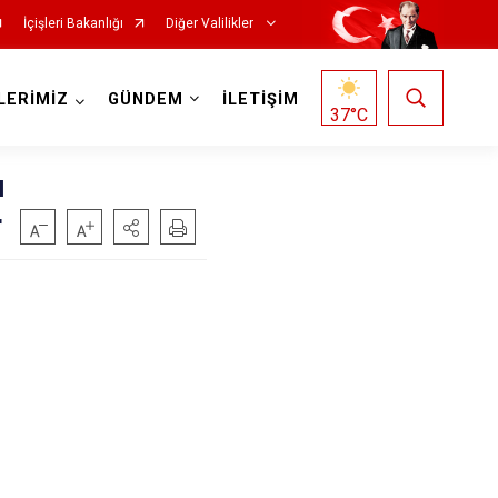
İçişleri Bakanlığı
Diğer Valilikler
LERİMİZ
GÜNDEM
İLETİŞİM
37
°C
ı
r