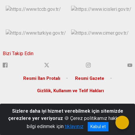
Bizi Takip Edin
Resmi İlan Protalı
Resmi Gazete
Gizlilik, Kullanım ve Telif Hakları
Yenişehir Mahallesi Lise Caddesi Bina No:36 Yenişehir
Sizlere daha iyi hizmet verebilmek için sitemizde
/DİYARBAKIR
çerezlere yer veriyoruz
🍪 Çerez politikamız hakkında
(0 412) 280 20 00
bilgi edinmek için
tıklayınız
Kabul et