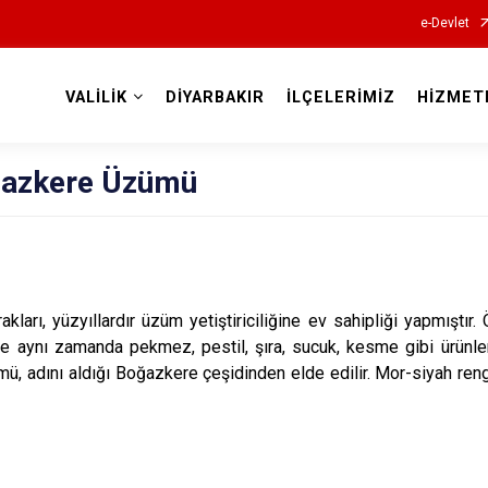
e-Devlet
VALİLİK
DİYARBAKIR
İLÇELERİMİZ
HİZMET
Valilikler
ğazkere Üzümü
akları, yüzyıllardır üzüm yetiştiriciliğine ev sahipliği yapmıştır.
 ve aynı zamanda pekmez, pestil, şıra, sucuk, kesme gibi ürünle
ü, adını aldığı Boğazkere çeşidinden elde edilir. Mor-siyah re