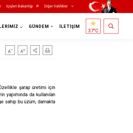
İçişleri Bakanlığı
Diğer Valilikler
LERİMİZ
GÜNDEM
İLETİŞİM
37
°C
 Özellikle şarap üretimi için
rin yapımında da kullanılan
nge sahip bu üzüm, damakta