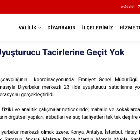
e-Devlet
VALİLİK
DİYARBAKIR
İLÇELERİMİZ
HİZMET
Valilikler
Uyuşturucu Tacirlerine Geçit Yok
aşsavcılığının koordinasyonunda; Emniyet Genel Müdürlüğü 
masıyla Diyarbakır merkezli 23 ilde uyuşturucu satıcılarına 
asyonu gerçekleştirildi.
, fiziki ve analitik çalışmalar neticesinde; mahalle ve sokaklard
rın örgütsel yapıları, irtibatları ve suç faaliyetleri tek tek deşifre 
yarbakır merkezli olmak üzere; Konya, Antalya, İstanbul, Hatay, 
Samsun, Ankara, Malatya, Bursa, Mardin, Mersin, Muğla, Şanlıur