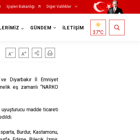
İçişleri Bakanlığı
Diğer Valilikler
LERİMİZ
GÜNDEM
İLETİŞİM
37
°C
ve Diyarbakır İl Emniyet
yönelik eş zamanlı “NARKO
a uyuşturucu madde ticareti
edildi.
Isparta, Burdur, Kastamonu,
fa, Edirne, Bilecik, İzmir,