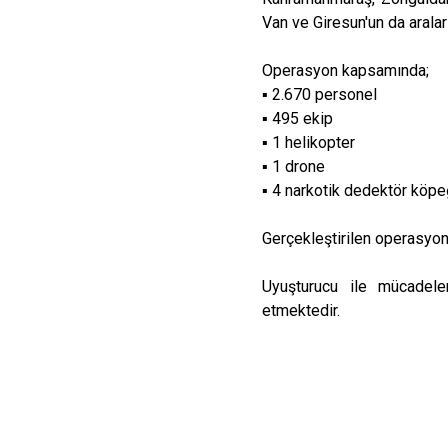
Van ve Giresun'un da arala
Operasyon kapsamında;
▪️ 2.670 personel
▪️ 495 ekip
▪️ 1 helikopter
▪️ 1 drone
▪️ 4 narkotik dedektör köpe
Gerçekleştirilen operasyonl
Uyuşturucu ile mücadelem
etmektedir.