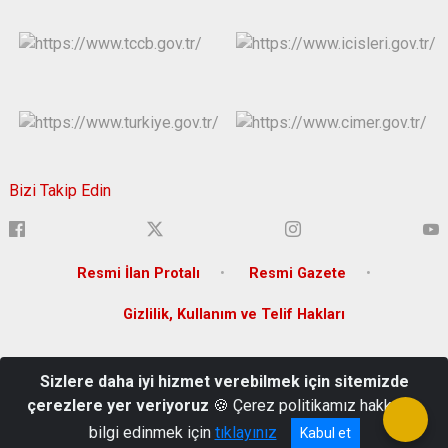
Bizi Takip Edin
Resmi İlan Protalı
Resmi Gazete
Gizlilik, Kullanım ve Telif Hakları
Yenişehir Mahallesi Lise Caddesi Bina No:36 Yenişehir
Sizlere daha iyi hizmet verebilmek için sitemizde
/DİYARBAKIR
çerezlere yer veriyoruz
🍪 Çerez politikamız hakkında
(0 412) 280 20 00
bilgi edinmek için
tıklayınız
Kabul et