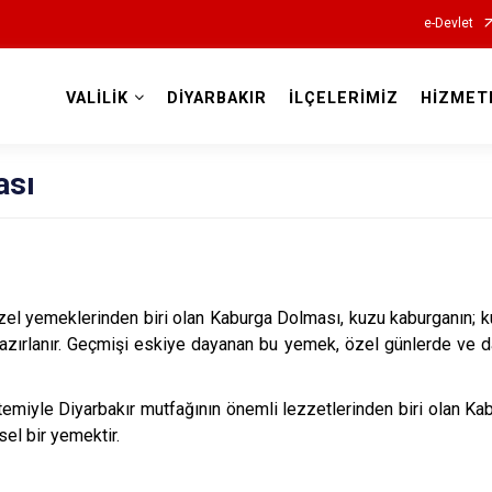
e-Devlet
VALİLİK
DİYARBAKIR
İLÇELERİMİZ
HİZMET
Valilikler
ası
zel yemeklerinden biri olan Kaburga Dolması, kuzu kaburganın; ku
hazırlanır. Geçmişi eskiye dayanan bu yemek, özel günlerde ve d
miyle Diyarbakır mutfağının önemli lezzetlerinden biri olan Kab
sel bir yemektir.