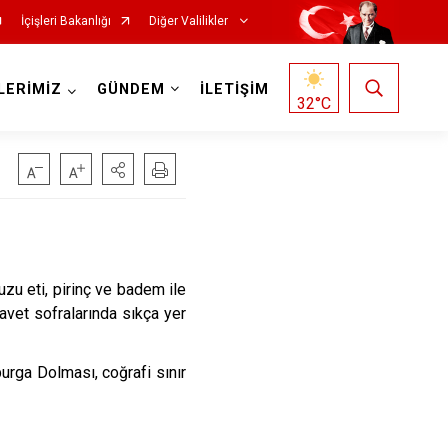
İçişleri Bakanlığı
Diğer Valilikler
LERİMİZ
GÜNDEM
İLETİŞİM
32
°C
zu eti, pirinç ve badem ile
avet sofralarında sıkça yer
urga Dolması, coğrafi sınır