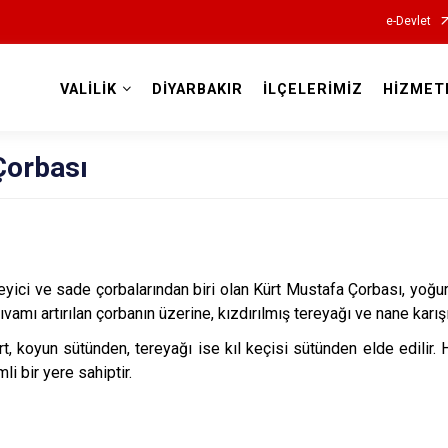
e-Devlet
VALİLİK
DİYARBAKIR
İLÇELERİMİZ
HİZMET
Valilikler
Çorbası
yici ve sade çorbalarından biri olan Kürt Mustafa Çorbası, yoğurt
 kıvamı artırılan çorbanın üzerine, kızdırılmış tereyağı ve nane karış
rt, koyun sütünden, tereyağı ise kıl keçisi sütünden elde edilir. 
i bir yere sahiptir.