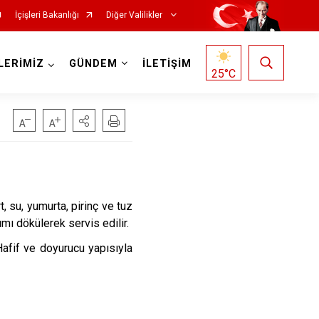
İçişleri Bakanlığı
Diğer Valilikler
LERİMİZ
GÜNDEM
İLETİŞİM
25
°C
, su, yumurta, pirinç ve tuz
ımı dökülerek servis edilir.
Hafif ve doyurucu yapısıyla