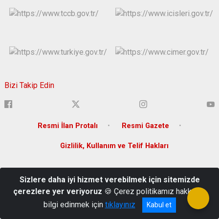
Bizi Takip Edin
Resmi İlan Protalı
Resmi Gazete
Gizlilik, Kullanım ve Telif Hakları
Yenişehir Mahallesi Lise Caddesi Bina No:36 Yenişehir
Sizlere daha iyi hizmet verebilmek için sitemizde
/DİYARBAKIR
çerezlere yer veriyoruz
🍪 Çerez politikamız hakkında
(0 412) 280 20 00
bilgi edinmek için
tıklayınız
Kabul et