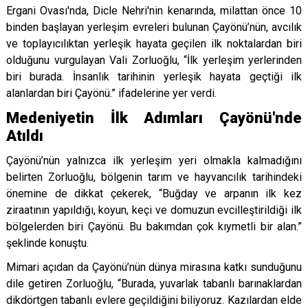
Ergani Ovası'nda, Dicle Nehri'nin kenarında, milattan önce 10
binden başlayan yerleşim evreleri bulunan Çayönü’nün, avcılık
ve toplayıcılıktan yerleşik hayata geçilen ilk noktalardan biri
olduğunu vurgulayan Vali Zorluoğlu, “İlk yerleşim yerlerinden
biri burada. İnsanlık tarihinin yerleşik hayata geçtiği ilk
alanlardan biri Çayönü.” ifadelerine yer verdi.
Medeniyetin İlk Adımları Çayönü'nde
Atıldı
Çayönü’nün yalnızca ilk yerleşim yeri olmakla kalmadığını
belirten Zorluoğlu, bölgenin tarım ve hayvancılık tarihindeki
önemine de dikkat çekerek, “Buğday ve arpanın ilk kez
ziraatının yapıldığı, koyun, keçi ve domuzun evcilleştirildiği ilk
bölgelerden biri Çayönü. Bu bakımdan çok kıymetli bir alan.”
şeklinde konuştu.
Mimari açıdan da Çayönü’nün dünya mirasına katkı sunduğunu
dile getiren Zorluoğlu, “Burada, yuvarlak tabanlı barınaklardan
dikdörtgen tabanlı evlere geçildiğini biliyoruz. Kazılardan elde