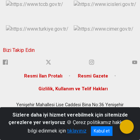
Bizi Takip Edin
Resmi İlan Protalı
Resmi Gazete
Gizlilik, Kullanım ve Telif Hakları
Yenişehir Mahallesi Lise Caddesi Bina No:36 Yenişehir
/DİYARBAKIR
Sizlere daha iyi hizmet verebilmek için sitemizde
(0 412) 280 20 00
çerezlere yer veriyoruz
🍪 Çerez politikamız hakkında
bilgi edinmek için
tıklayınız
Kabul et